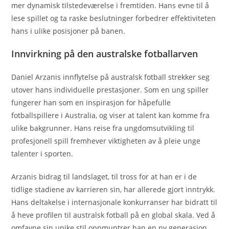
mer dynamisk tilstedeværelse i fremtiden. Hans evne til å
lese spillet og ta raske beslutninger forbedrer effektiviteten
hans i ulike posisjoner på banen.
Innvirkning på den australske fotballarven
Daniel Arzanis innflytelse på australsk fotball strekker seg
utover hans individuelle prestasjoner. Som en ung spiller
fungerer han som en inspirasjon for håpefulle
fotballspillere i Australia, og viser at talent kan komme fra
ulike bakgrunner. Hans reise fra ungdomsutvikling til
profesjonell spill fremhever viktigheten av å pleie unge
talenter i sporten.
Arzanis bidrag til landslaget, til tross for at han er i de
tidlige stadiene av karrieren sin, har allerede gjort inntrykk.
Hans deltakelse i internasjonale konkurranser har bidratt til
å heve profilen til australsk fotball på en global skala. Ved å
omfavne sin unike stil oppmuntrer han en ny generasjon