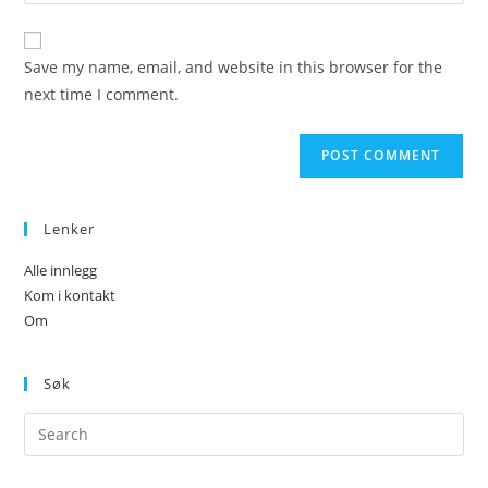
your
comment
to
website
comment
URL
Save my name, email, and website in this browser for the
(optional)
next time I comment.
Lenker
Alle innlegg
Kom i kontakt
Om
Søk