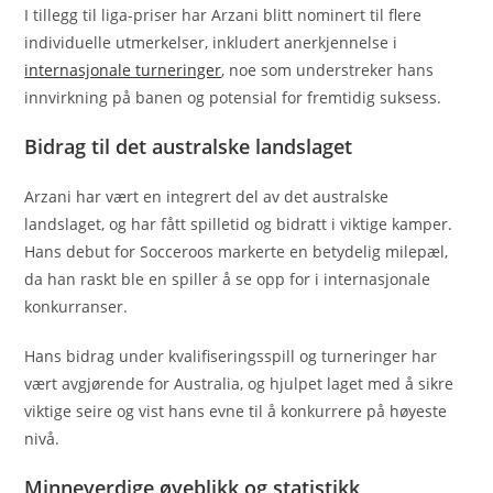
I tillegg til liga-priser har Arzani blitt nominert til flere
individuelle utmerkelser, inkludert anerkjennelse i
internasjonale turneringer
, noe som understreker hans
innvirkning på banen og potensial for fremtidig suksess.
Bidrag til det australske landslaget
Arzani har vært en integrert del av det australske
landslaget, og har fått spilletid og bidratt i viktige kamper.
Hans debut for Socceroos markerte en betydelig milepæl,
da han raskt ble en spiller å se opp for i internasjonale
konkurranser.
Hans bidrag under kvalifiseringsspill og turneringer har
vært avgjørende for Australia, og hjulpet laget med å sikre
viktige seire og vist hans evne til å konkurrere på høyeste
nivå.
Minneverdige øyeblikk og statistikk