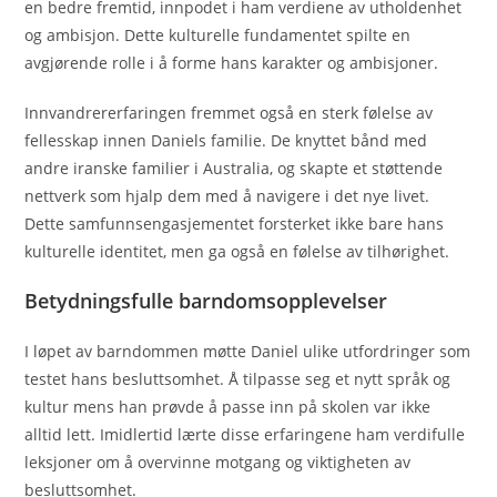
en bedre fremtid, innpodet i ham verdiene av utholdenhet
og ambisjon. Dette kulturelle fundamentet spilte en
avgjørende rolle i å forme hans karakter og ambisjoner.
Innvandrererfaringen fremmet også en sterk følelse av
fellesskap innen Daniels familie. De knyttet bånd med
andre iranske familier i Australia, og skapte et støttende
nettverk som hjalp dem med å navigere i det nye livet.
Dette samfunnsengasjementet forsterket ikke bare hans
kulturelle identitet, men ga også en følelse av tilhørighet.
Betydningsfulle barndomsopplevelser
I løpet av barndommen møtte Daniel ulike utfordringer som
testet hans besluttsomhet. Å tilpasse seg et nytt språk og
kultur mens han prøvde å passe inn på skolen var ikke
alltid lett. Imidlertid lærte disse erfaringene ham verdifulle
leksjoner om å overvinne motgang og viktigheten av
besluttsomhet.