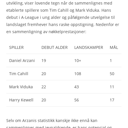
utvikling, viser lovende tegn når de sammenlignes med
etablerte spillere som Tim Cahill og Mark Viduka. Hans
debut i A-League i ung alder og påfølgende utvelgelse til
landslaget fremhever hans raske oppstigning. Nedenfor er
en sammenligning av nøkkelprestasjoner:
SPILLER
DEBUT ALDER
LANDSKAMPER
MÅL
Daniel Arzani
19
10+
1
Tim Cahill
20
108
50
Mark Viduka
22
43
11
Harry Kewell
20
56
17
Selv om Arzanis statistikk kanskje ikke ennå kan
sammenlignes med jevnaldrende, er hans potensial og