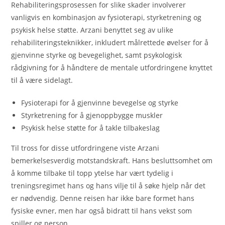
Rehabiliteringsprosessen for slike skader involverer
vanligvis en kombinasjon av fysioterapi, styrketrening og
psykisk helse støtte. Arzani benyttet seg av ulike
rehabiliteringsteknikker, inkludert målrettede øvelser for å
gjenvinne styrke og bevegelighet, samt psykologisk
rådgivning for å håndtere de mentale utfordringene knyttet
til å være sidelagt.
Fysioterapi for å gjenvinne bevegelse og styrke
Styrketrening for å gjenoppbygge muskler
Psykisk helse støtte for å takle tilbakeslag
Til tross for disse utfordringene viste Arzani
bemerkelsesverdig motstandskraft. Hans besluttsomhet om
å komme tilbake til topp ytelse har vært tydelig i
treningsregimet hans og hans vilje til å søke hjelp når det
er nødvendig. Denne reisen har ikke bare formet hans
fysiske evner, men har også bidratt til hans vekst som
spiller og person.