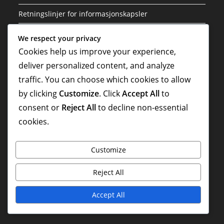
Retningslinjer for informasjonskapsler
We respect your privacy
Nylige Innlegg
Cookies help us improve your experience,
Tom Rogic: Innvirkning på landslaget, internasjonale
deliver personalized content, and analyze
mål, arv
traffic. You can choose which cookies to allow
by clicking
Customize
. Click
Accept All
to
Dario Vidosic: Klubbprestasjoner, Internasjonale
consent or
Reject All
to decline non-essential
opptredener, Karrierehøydepunkter
cookies.
Mark Schwarzer: Internasjonale landskamper, VM-
historie, Nasjonal innvirkning
Customize
Tim Cahill: Tidlig liv, Karrierebegynnelse, Personlig
bakgrunn
Reject All
Tim Cahill: VM-prestasjoner, Lederskap, Nasjonale
Accept All
rekorder