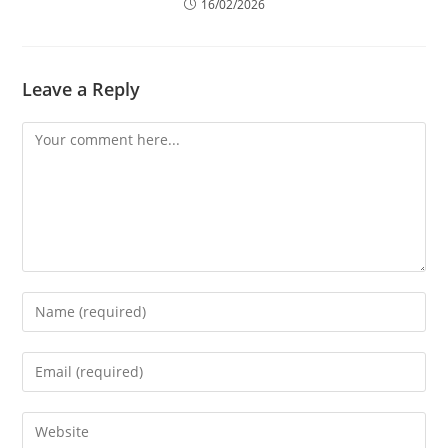
16/02/2026
Leave a Reply
Comment
Enter
your
name
Enter
or
your
username
email
Enter
to
address