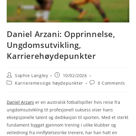
Daniel Arzani: Opprinnelse,
Ungdomsutvikling,
Karrierehøydepunkter
Post
Post
Sophie Langley
10/02/2026
author:
published:
Post
Post
Karrieremessige høydepunkter
0 Comments
category:
comments:
Daniel Arzani
er en australsk fotballspiller hvis reise fra
ungdomsutvikling til profesjonell suksess viser hans
eksepsjonelle talent og dedikasjon til sporten. Med et sterkt
fundament bygget gjennom trening i ulike klubber og
veiledning fra innflytelsesrike trenere, har han hatt en