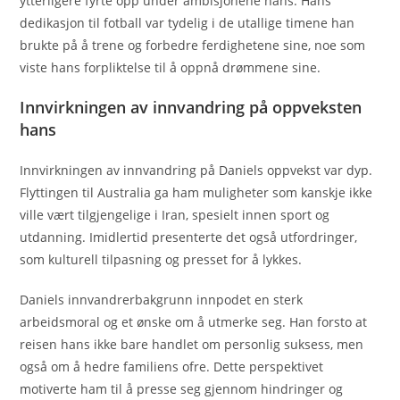
ytterligere fyrte opp under ambisjonene hans. Hans
dedikasjon til fotball var tydelig i de utallige timene han
brukte på å trene og forbedre ferdighetene sine, noe som
viste hans forpliktelse til å oppnå drømmene sine.
Innvirkningen av innvandring på oppveksten
hans
Innvirkningen av innvandring på Daniels oppvekst var dyp.
Flyttingen til Australia ga ham muligheter som kanskje ikke
ville vært tilgjengelige i Iran, spesielt innen sport og
utdanning. Imidlertid presenterte det også utfordringer,
som kulturell tilpasning og presset for å lykkes.
Daniels innvandrerbakgrunn innpodet en sterk
arbeidsmoral og et ønske om å utmerke seg. Han forsto at
reisen hans ikke bare handlet om personlig suksess, men
også om å hedre familiens ofre. Dette perspektivet
motiverte ham til å presse seg gjennom hindringer og