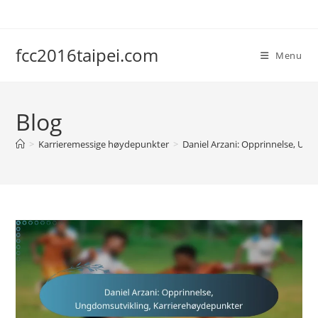
Skip
to
content
fcc2016taipei.com
Menu
Blog
>
Karrieremessige høydepunkter
>
Daniel Arzani: Opprinnelse, Un