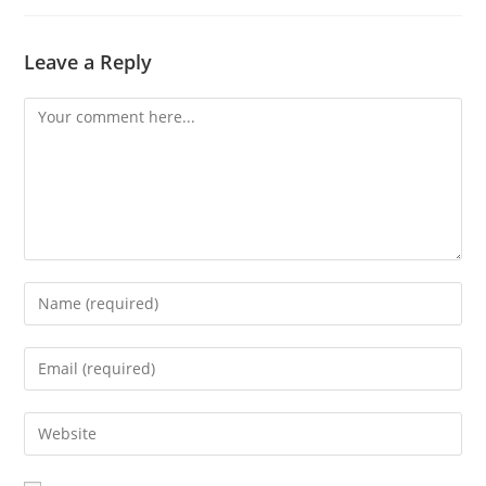
Leave a Reply
Comment
Enter
your
name
Enter
or
your
username
email
Enter
to
address
your
comment
to
website