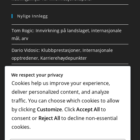
Nylige Innlegg
Tom Rogic: Innvirkning på landslaget, internasjonale
mål, arv
Dario Vidosic: Klubbprestasjoner, Internasjonale
opptredener, Karrierehøydepunkter
Mark Schwarzer: Internasjonale landskamper, VM-
We respect your privacy
historie, Nasjonal innvirkning
Cookies help us improve your experience,
Tim Cahill: Tidlig liv, Karrierebegynnelse, Personlig
deliver personalized content, and analyze
bakgrunn
traffic. You can choose which cookies to allow
by clicking
Customize
. Click
Accept All
to
Tim Cahill: VM-prestasjoner, Lederskap, Nasjonale
rekorder
consent or
Reject All
to decline non-essential
cookies.