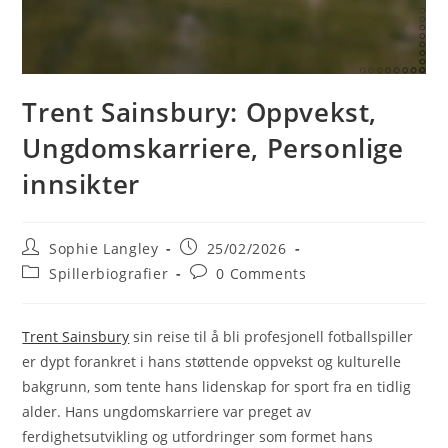
Trent Sainsbury: Oppvekst,
Ungdomskarriere, Personlige
innsikter
Post
Post
Sophie Langley
25/02/2026
author:
published:
Post
Post
Spillerbiografier
0 Comments
category:
comments:
Trent Sainsbury
sin reise til å bli profesjonell fotballspiller
er dypt forankret i hans støttende oppvekst og kulturelle
bakgrunn, som tente hans lidenskap for sport fra en tidlig
alder. Hans ungdomskarriere var preget av
ferdighetsutvikling og utfordringer som formet hans