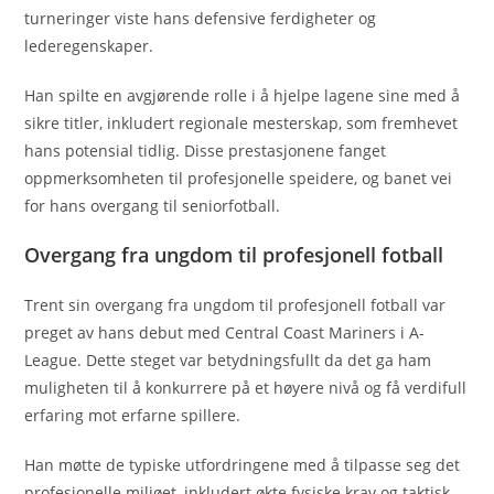
turneringer viste hans defensive ferdigheter og
lederegenskaper.
Han spilte en avgjørende rolle i å hjelpe lagene sine med å
sikre titler, inkludert regionale mesterskap, som fremhevet
hans potensial tidlig. Disse prestasjonene fanget
oppmerksomheten til profesjonelle speidere, og banet vei
for hans overgang til seniorfotball.
Overgang fra ungdom til profesjonell fotball
Trent sin overgang fra ungdom til profesjonell fotball var
preget av hans debut med Central Coast Mariners i A-
League. Dette steget var betydningsfullt da det ga ham
muligheten til å konkurrere på et høyere nivå og få verdifull
erfaring mot erfarne spillere.
Han møtte de typiske utfordringene med å tilpasse seg det
profesjonelle miljøet, inkludert økte fysiske krav og taktisk