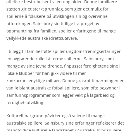
atletiske bestrebelser fra en ung alder. Denne familiære
støtten gir et sterkt grunnlag, som gjør det mulig for
spillerne å fokusere på utviklingen sin og overvinne
utfordringer. Sainsbury sin tidlige liv, preget av
oppmuntring fra familien, speiler erfaringene til mange
vellykkede australske idrettsutøvere.
I tillegg til familiestøtte spiller ungdomstreningserfaringer
en avgjørende rolle i å forme spillerne. Sainsbury, som
mange av sine jevnaldrende, finpusset ferdighetene sine i
lokale klubber før han gikk videre til mer
konkurransedyktige miljøer. Denne grasrot-tilnærmingen er
vanlig blant australske fotballspillere, som ofte begynner i
samfunnsprogrammer som legger vekt på lagarbeid og
ferdighetsutvikling.
Kulturell bakgrunn påvirker også veiene til mange
australske spillere. Sainsbury sine erfaringer reflekterer det
mangfoldige kulturelle landskapet i Australia, hvor spillere