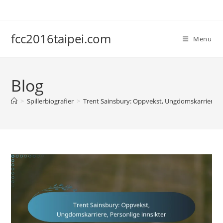
Skip
to
content
fcc2016taipei.com
Menu
Blog
>
Spillerbiografier
>
Trent Sainsbury: Oppvekst, Ungdomskarriere, P